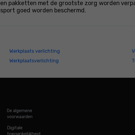
en pakketten met de grootste zorg worden verpakt
ansport goed worden beschermd.
Werkplaats verlichting
V
Werkplaatsverlichting
T
De algemene
voorwaarden
Digitale
toegankelijkheid