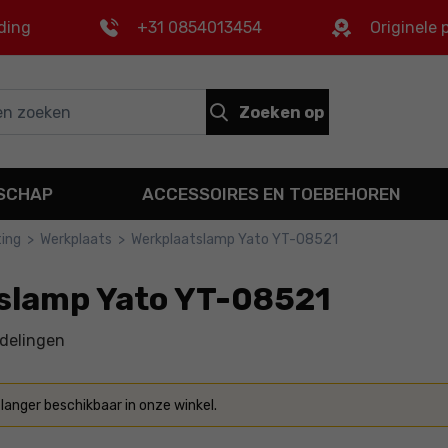
ding
+31 0854013454
Originele
Zoeken op
DSCHAP
ACCESSOIRES EN TOEBEHOREN
ting
>
Werkplaats
>
Werkplaatslamp Yato YT-08521
slamp Yato YT-08521
delingen
 langer beschikbaar in onze winkel.