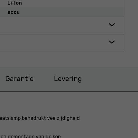
Li-Ion
accu
Garantie
Levering
laatslamp benadrukt veelzijdigheid
e en demontage van de kop