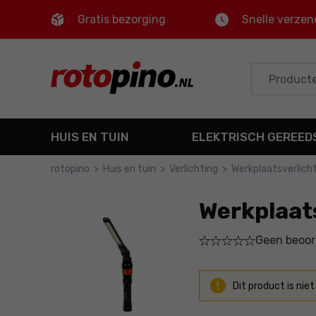
Gratis bezorging
Snelle verzen
Control
M
Hoofdmenu
Productinformatie
HUIS EN TUIN
ELEKTRISCH GEREE
Gedetailleerde informatie
rotopino
>
Huis en tuin
>
Verlichting
>
Werkplaatsverlich
Voettekst
Werkplaat
Sitemap
Geen beoor
Dit product is niet