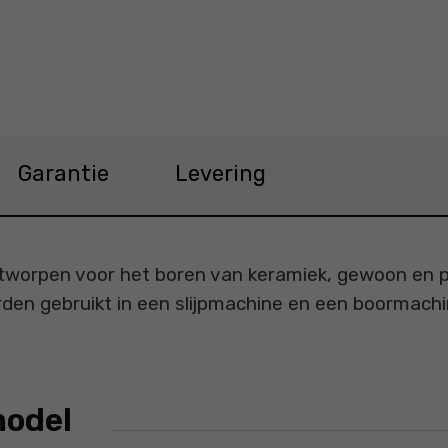
M Prijs 111,99 €
Garantie
Levering
tworpen voor het boren van keramiek, gewoon en p
orden gebruikt in een slijpmachine en een boormach
model