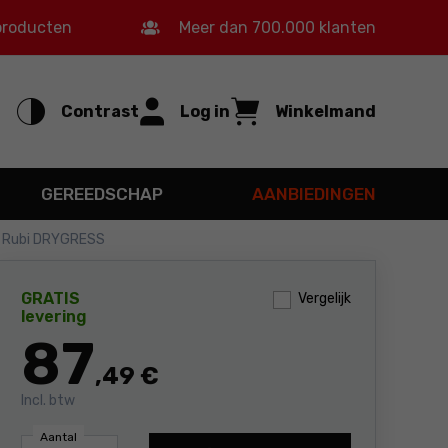
 producten
Meer dan 700.000 klanten
Contrast
Log in
Winkelmand
GEREEDSCHAP
AANBIEDINGEN
 Rubi DRYGRESS
GRATIS
Vergelijk
levering
87
,49 €
Incl. btw
Aantal