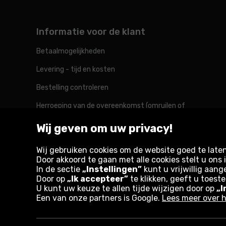
Informatie voor de klant
Betaalmogelijkheden
Levering - tijd en kosten
Bestelling controleren
Herroeping van de overeenkomst (omruilen of
retourneren)
Wij geven om uw privacy!
Reclamatie
Wij gebruiken cookies om de website goed te late
Door akkoord te gaan met alle cookies stelt u on
In de sectie
„Instellingen”
kunt u vrijwillig aang
Rotopino in de wereld
Door op
„Ik accepteer”
te klikken, geeft u toest
U kunt uw keuze te allen tijde wijzigen door op
„I
Een van onze partners is Google.
Lees meer over h
Belgique
België
Deutschland
France
Österreich