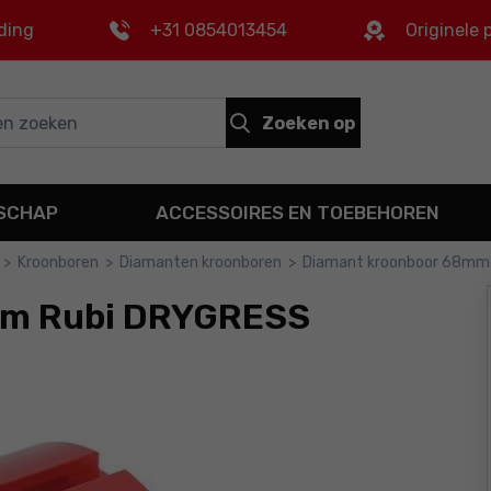
ding
+31 0854013454
Originele
Zoeken op
DSCHAP
ACCESSOIRES EN TOEBEHOREN
>
Kroonboren
>
Diamanten kroonboren
>
Diamant kroonboor 68mm
mm Rubi DRYGRESS