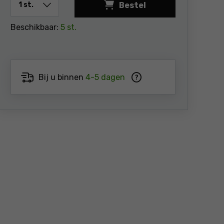
Bestel
Diama
Beschikbaar:
5 st.
Bij u binnen
4-5 dagen