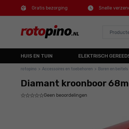
Gratis bezorging
Snelle verzen
Control
M
Hoofdmenu
Productinformatie
HUIS EN TUIN
ELEKTRISCH GEREE
Bestel
rotopino
>
Accessoires en toebehoren
>
Boren en beitels
Gedetailleerde informatie
Diamant kroonboor 68
Voettekst
Geen beoordelingen
Sitemap