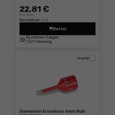
22
,81 €
Incl. btw
Beschikbaar:
5 st.
Bestel
EASY GRES boorset 10 mm Ru
Bij u binnen
3 dagen
GRATIS
levering
Vergelijk
Diamanten kroonboor 6mm Rubi