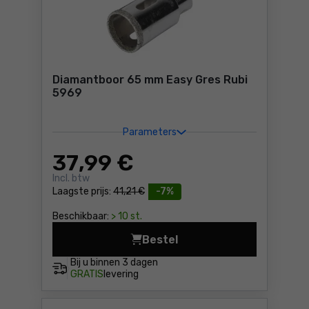
Diamantboor 65 mm Easy Gres Rubi
5969
Parameters
37
,99 €
Incl. btw
Laagste prijs:
41,21 €
-7%
Beschikbaar:
> 10 st.
Bestel
Diamantboor 65 mm Easy Gre
Bij u binnen
3 dagen
GRATIS
levering