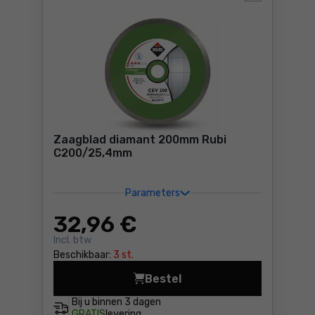
Zaagblad diamant 200mm Rubi
C200/25,4mm
Parameters
32
,96 €
Incl. btw
Beschikbaar:
3 st.
Bestel
Zaagblad diamant 200mm Ru
Bij u binnen
3 dagen
GRATIS
levering