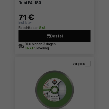
Rubi FA-180
71
€
Incl. btw
Beschikbaar:
8 st.
Bestel
Waterpomp voo
Bij u binnen
3 dagen
GRATIS
levering
Vergelijk