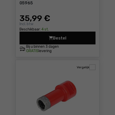
05965
35
,99 €
Incl. btw
Beschikbaar:
4 st.
Bestel
Easy Gres diamantboor 43m
Bij u binnen
3 dagen
GRATIS
levering
Vergelijk