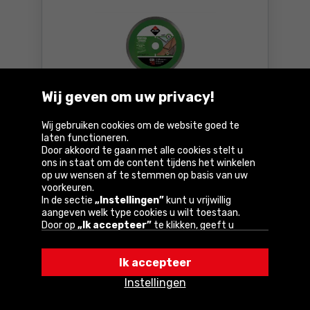
Wij geven om uw privacy!
Diamantzaagblad Rubi CSV 125
Wij gebruiken cookies om de website goed te
SUPERPRO
laten functioneren.
Door akkoord te gaan met alle cookies stelt u
ons in staat om de content tijdens het winkelen
Parameters
op uw wensen af te stemmen op basis van uw
voorkeuren.
37
,99 €
In de sectie
„Instellingen”
kunt u vrijwillig
Incl. btw
aangeven welk type cookies u wilt toestaan.
Door op
„Ik accepteer”
te klikken, geeft u
Beschikbaar:
5 st.
toestemming voor het gebruik van cookies
Bestel
volgens de instellingen van uw browser.
Diamantzaagblad Rubi CSV 
Ik accepteer
U kunt uw keuze te allen tijde wijzigen door op
Bij u binnen
3 dagen
„Instellingen”
in het cookiebeleid te klikken.
Instellingen
GRATIS
levering
Een van onze partners is Google.
Lees meer over
hoe Google uw persoonlijke gegevens verwerkt.