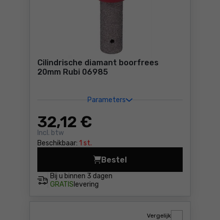
Cilindrische diamant boorfrees
20mm Rubi 06985
Parameters
32
,12 €
Incl. btw
Beschikbaar:
1 st.
Bestel
Cilindrische diamant boorf
Bij u binnen
3 dagen
GRATIS
levering
Vergelijk