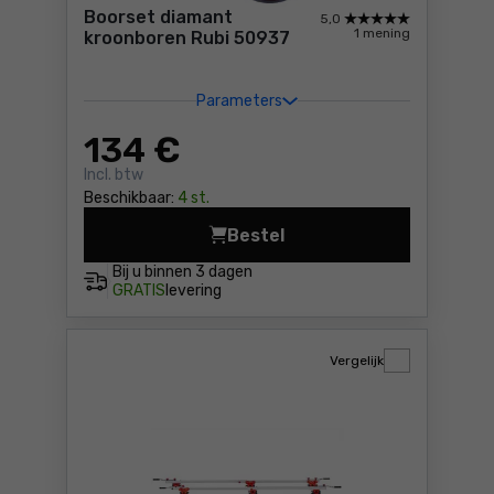
Boorset diamant
5,0
1 mening
kroonboren Rubi 50937
Parameters
134
€
Incl. btw
Beschikbaar:
4 st.
Bestel
Boorset diamant kroonboren
Bij u binnen
3 dagen
GRATIS
levering
Vergelijk