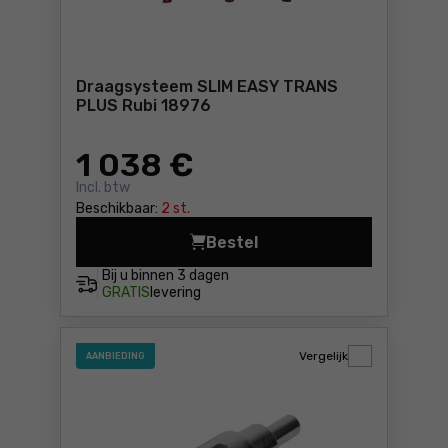
Draagsysteem SLIM EASY TRANS
PLUS Rubi 18976
1 038
€
Incl. btw
Beschikbaar:
2 st.
Bestel
Draagsysteem S
Bij u binnen
3 dagen
GRATIS
levering
Vergelijk
AANBIEDING