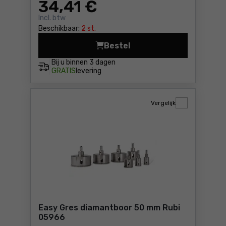
34
,41 €
Incl. btw
Beschikbaar:
2 st.
Bestel
Menger/mixer FAST-IN Rubi 
Bij u binnen
3 dagen
GRATIS
levering
Vergelijk
Easy Gres diamantboor 50 mm Rubi
05966