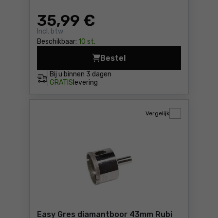
35
,99 €
Incl. btw
Beschikbaar:
10 st.
Bestel
Easy Gres diamantboor 50 m
Bij u binnen
3 dagen
GRATIS
levering
Vergelijk
Easy Gres diamantboor 43mm Rubi