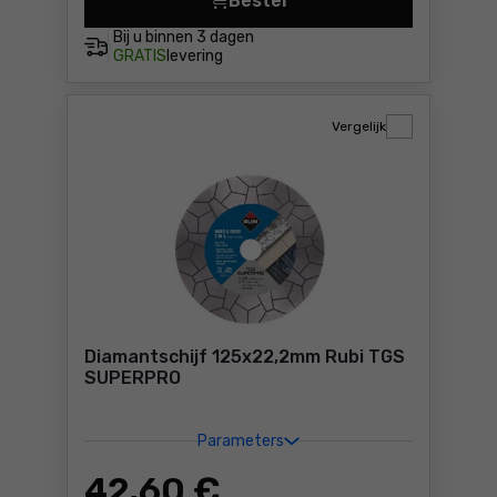
Bestel
Snijwiel PLUS. Rubi 8mm Pri
Bij u binnen
3 dagen
GRATIS
levering
Vergelijk
Diamantschijf 125x22,2mm Rubi TGS
SUPERPRO
Parameters
42
,60 €