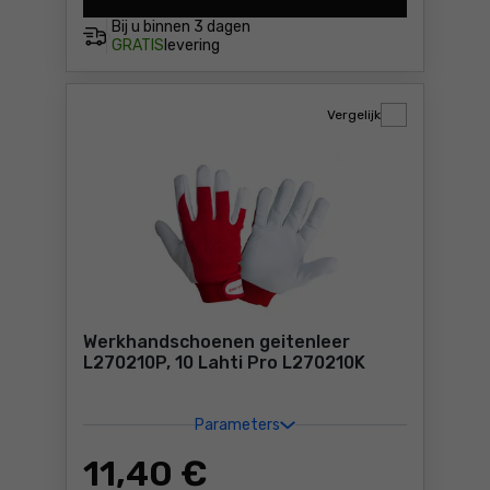
Bij u binnen
3 dagen
GRATIS
levering
Vergelijk
Werkhandschoenen geitenleer
L270210P, 10 Lahti Pro L270210K
Parameters
11
,40 €