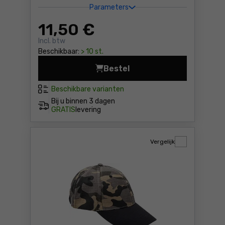
Parameters
11
,50 €
Incl. btw
Beschikbaar:
> 10 st.
Bestel
T-shirt Lahti Pro L40214 Pri
Beschikbare varianten
Bij u binnen
3 dagen
GRATIS
levering
Vergelijk