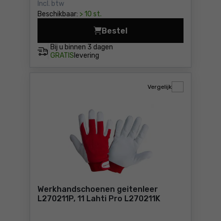
Incl. btw
Beschikbaar:
> 10 st.
Bestel
Werkhandschoenen geitenlee
Bij u binnen
3 dagen
GRATIS
levering
Vergelijk
Werkhandschoenen geitenleer
L270211P, 11 Lahti Pro L270211K