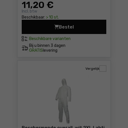
11
,20 €
Incl. btw
Beschikbaar:
> 10 st.
Bestel
Korte werksokken Lahti Pro 
Beschikbare varianten
Bij u binnen
3 dagen
GRATIS
levering
Vergelijk
Beschermende overall, wit 2XL Lahti