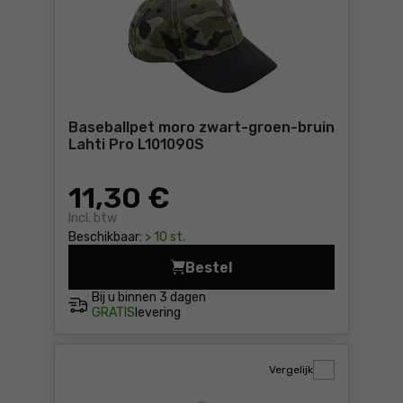
Baseballpet moro zwart-groen-bruin
Lahti Pro L101090S
11
,30 €
Incl. btw
Beschikbaar:
> 10 st.
Bestel
Baseballpet moro zwart-gro
Bij u binnen
3 dagen
GRATIS
levering
Vergelijk