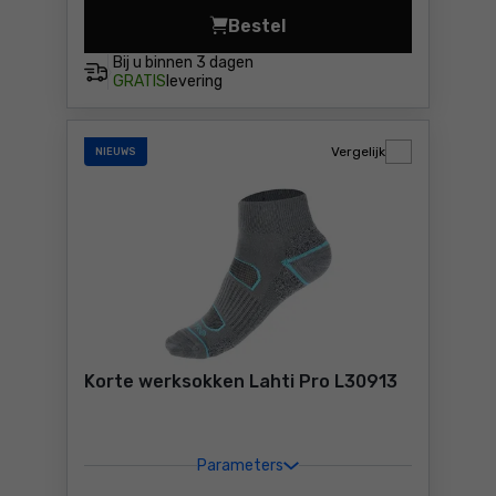
Bestel
Latex handschoenen zwart e
Bij u binnen
3 dagen
GRATIS
levering
Vergelijk
NIEUWS
Korte werksokken Lahti Pro L30913
Parameters