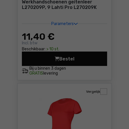
Werkhandschoenen geitenleer
L270209P, 9 Lahti Pro L270209K
Parameters
11
,40 €
Incl. btw
Beschikbaar:
> 10 st.
Bestel
Werkhandschoenen geitenlee
Bij u binnen
3 dagen
GRATIS
levering
Vergelijk