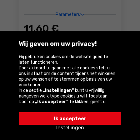
Parameters
11
,60 €
Incl. btw
Beschikbaar:
> 10 st.
Wij geven om uw privacy!
Bestel
T-shirt 3XL Lahti Pro L4020
Wij gebruiken cookies om de website goed te
laten functioneren.
Bij u binnen
3 dagen
Door akkoord te gaan met alle cookies stelt u
GRATIS
levering
ons in staat om de content tijdens het winkelen
op uw wensen af te stemmen op basis van uw
voorkeuren.
Vergelijk
In de sectie
„Instellingen”
kunt u vrijwillig
aangeven welk type cookies u wilt toestaan.
Door op
„Ik accepteer”
te klikken, geeft u
toestemming voor het gebruik van cookies
volgens de instellingen van uw browser.
Ik accepteer
U kunt uw keuze te allen tijde wijzigen door op
„Instellingen”
in het cookiebeleid te klikken.
Instellingen
Een van onze partners is Google.
Lees meer over
hoe Google uw persoonlijke gegevens verwerkt.