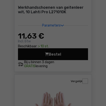
Werkhandschoenen van geitenleer
wit, 10 Lahti Pro L271010K
Parameters
11
,63 €
Incl. btw
Beschikbaar:
> 10 st.
Bestel
Werkh
Bij u binnen
3 dagen
GRATIS
levering
Vergelijk