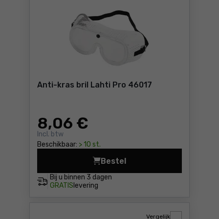
Anti-kras bril Lahti Pro 46017
8
,06 €
Incl. btw
Beschikbaar:
> 10 st.
Bestel
Anti-kras bril Lahti Pro 460
Bij u binnen
3 dagen
GRATIS
levering
Vergelijk