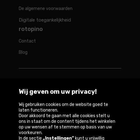
De algemene voorwaarden
Digitale toegankelijkheid
rotopino
Contact
Blog
Rotopino in de wereld
Wij geven om uw privacy!
Belgique
België
Deutschland
France
Österreich
Wij gebruiken cookies om de website goed te
laten functioneren.
Door akkoord te gaan met alle cookies stelt u
ons in staat om de content tijdens het winkelen
op uw wensen af te stemmen op basis van uw
Copyright © 2026
voorkeuren.
In de sectie
„Instellingen”
kunt u vrijwillig