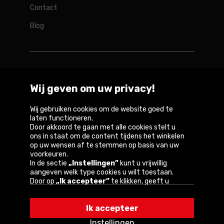
Contact
Blog
Rotopino in de wereld
Wij geven om uw privacy!
Belgique
België
Deutschland
France
Österreich
Wij gebruiken cookies om de website goed te
laten functioneren.
Door akkoord te gaan met alle cookies stelt u
ons in staat om de content tijdens het winkelen
op uw wensen af te stemmen op basis van uw
Copyright © 2026
voorkeuren.
In de sectie
„Instellingen”
kunt u vrijwillig
Privacybeleid en gebruiksvoorwaarden van de
aangeven welk type cookies u wilt toestaan.
website
Door op
„Ik accepteer”
te klikken, geeft u
toestemming voor het gebruik van cookies
Informatie over cookies
volgens de instellingen van uw browser.
Ik accepteer
U kunt uw keuze te allen tijde wijzigen door op
„Instellingen”
in het cookiebeleid te klikken.
Instellingen