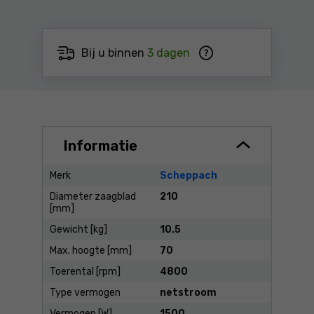
Bij u binnen
3 dagen
Informatie
Merk
Scheppach
Diameter zaagblad
210
[mm]
Gewicht [kg]
10.5
Max. hoogte [mm]
70
Toerental [rpm]
4800
Type vermogen
netstroom
Vermogen [W]
1500