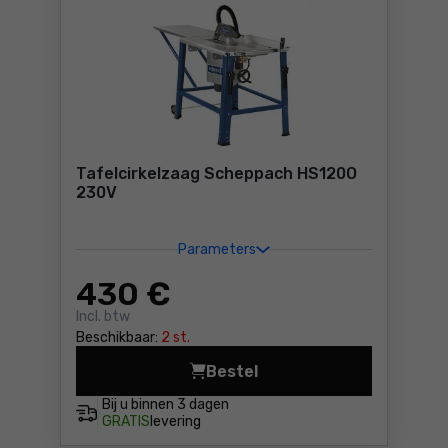
Tafelcirkelzaag Scheppach HS120O
230V
Parameters
430
€
Incl. btw
Beschikbaar:
2 st.
Bestel
Tafelcirkelzaag Scheppach
Bij u binnen
3 dagen
GRATIS
levering