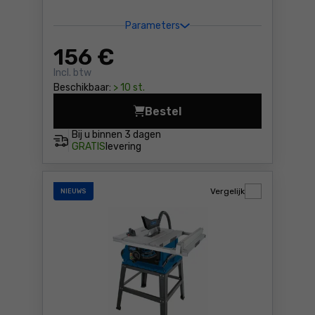
Parameters
156
€
Incl. btw
Beschikbaar:
> 10 st.
Bestel
Tafelcirkelzaag Scheppach 
Bij u binnen
3 dagen
GRATIS
levering
Vergelijk
NIEUWS