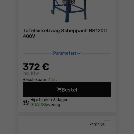
Tafelcirkelzaag Scheppach HS120O
400V
Parameters
372
€
Incl. btw
Beschikbaar:
4 st.
Bestel
Tafelcirkelzaag Scheppach
Bij u binnen
3 dagen
GRATIS
levering
Vergelijk