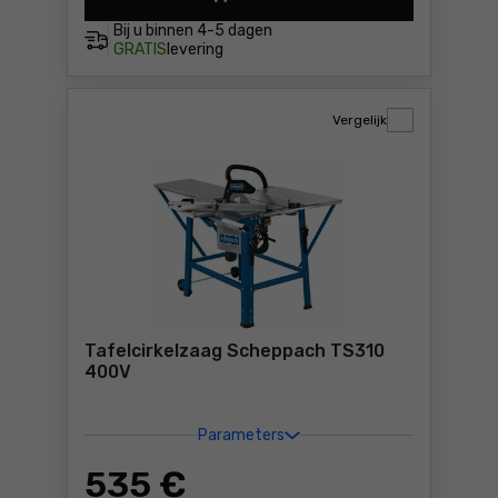
Tafelcirkelzaag Scheppach 
Bij u binnen
4-5 dagen
GRATIS
levering
Vergelijk
Tafelcirkelzaag Scheppach TS310
400V
Parameters
535
€