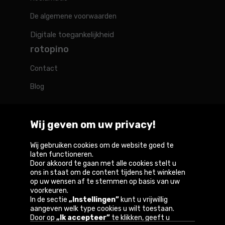
De algemene voorwaarden
Digitale toegankelijkheid
rotopino
Contact
Blog
Wij geven om uw privacy!
Rotopino in de wereld
Wij gebruiken cookies om de website goed te
laten functioneren.
Door akkoord te gaan met alle cookies stelt u
Belgique
België
Deutschland
France
Österreich
ons in staat om de content tijdens het winkelen
op uw wensen af te stemmen op basis van uw
voorkeuren.
In de sectie
„Instellingen”
kunt u vrijwillig
aangeven welk type cookies u wilt toestaan.
Copyright © 2026
Door op
„Ik accepteer”
te klikken, geeft u