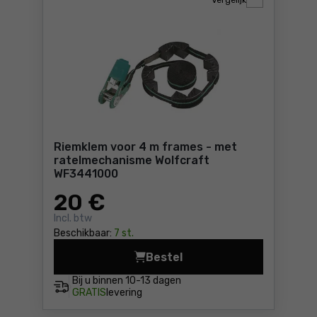
Vergelijk
Riemklem voor 4 m frames - met
ratelmechanisme Wolfcraft
WF3441000
20
€
Incl. btw
Beschikbaar:
7 st.
Bestel
Riemklem voor 4 m frames 
Bij u binnen
10-13 dagen
GRATIS
levering