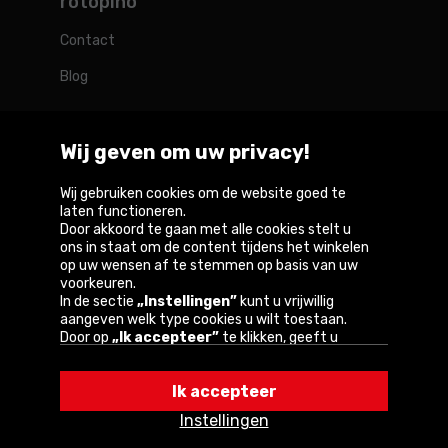
rotopino
Contact
Blog
Wij geven om uw privacy!
Rotopino in de wereld
Wij gebruiken cookies om de website goed te
laten functioneren.
Door akkoord te gaan met alle cookies stelt u
Belgique
België
Deutschland
France
Österreich
ons in staat om de content tijdens het winkelen
op uw wensen af te stemmen op basis van uw
voorkeuren.
In de sectie
„Instellingen”
kunt u vrijwillig
aangeven welk type cookies u wilt toestaan.
Copyright © 2026
Door op
„Ik accepteer”
te klikken, geeft u
toestemming voor het gebruik van cookies
Privacybeleid en gebruiksvoorwaarden van de
volgens de instellingen van uw browser.
website
Ik accepteer
U kunt uw keuze te allen tijde wijzigen door op
„Instellingen”
in het cookiebeleid te klikken.
Informatie over cookies
Instellingen
Een van onze partners is Google.
Lees meer over
hoe Google uw persoonlijke gegevens verwerkt.