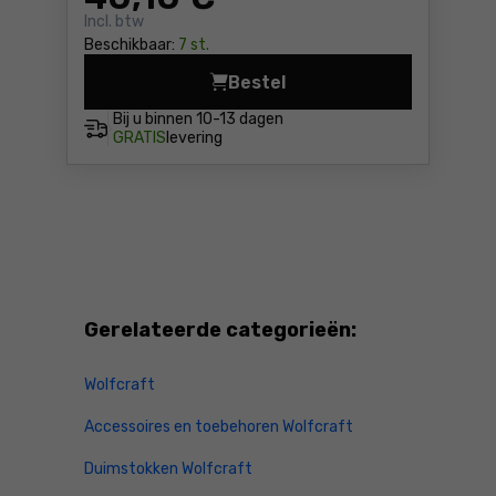
Incl. btw
Beschikbaar:
7 st.
Bestel
Riemklem voor 4 m frames W
Bij u binnen
10-13 dagen
GRATIS
levering
Gerelateerde categorieën:
Wolfcraft
Accessoires en toebehoren Wolfcraft
Duimstokken Wolfcraft