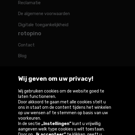
Reclamatie
De algemene voorwaarden
Digitale toegankelijkheid
rotopino
Contact
Blog
Wij geven om uw privacy!
Rotopino in de wereld
Wij gebruiken cookies om de website goed te
laten functioneren.
Door akkoord te gaan met alle cookies stelt u
Belgique
België
Deutschland
France
Österreich
ons in staat om de content tijdens het winkelen
op uw wensen af te stemmen op basis van uw
voorkeuren.
In de sectie
„Instellingen”
kunt u vrijwillig
aangeven welk type cookies u wilt toestaan.
Copyright © 2026
Door op
„Ik accepteer”
te klikken, geeft u