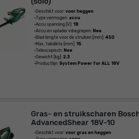
(solo)
Geschikt voor:
voor heggen
Type vermogen:
accu
Accu spanning [V]:
18
Accu en oplader inbegrepen:
Nee
Blad lengte voor de struiken [mm]:
450
Max. takdikte [mm]:
15
Telescopisch:
Nee
Gewicht [kg]:
2.3
Productlijn:
System Power for ALL 18V
Gras- en struikscharen Bosc
AdvancedShear 18V-10
Geschikt voor:
voor gras en heggen