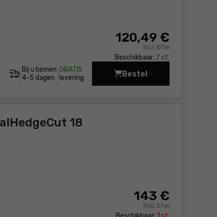
120
,49 €
Incl. btw
Beschikbaar:
7 st.
Bij u binnen
GRATIS
Bestel
Accu gras-struiken s
4-5 dagen
levering
alHedgeCut 18
143
€
Incl. btw
Beschikbaar:
1 st.