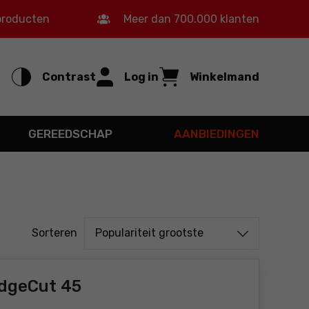
 producten
Meer dan 700.000 klanten
Contrast
Log in
Winkelmand
GEREEDSCHAP
AANBIEDINGEN
Sorteren uit
Sorteren
Populariteit grootste
dgeCut 45