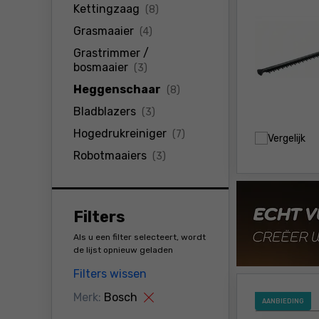
producten
Kettingzaag
(8)
producten
Grasmaaier
(4)
Grastrimmer /
producten
bosmaaier
(3)
producten
Heggenschaar
(8)
producten
Bladblazers
(3)
producten
Hogedrukreiniger
(7)
Vergelijk
producten
Robotmaaiers
(3)
Filters
Als u een filter selecteert, wordt
de lijst opnieuw geladen
Filters wissen
Merk:
Bosch
AANBIEDING