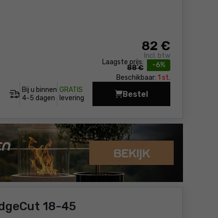
82
€
Incl. btw
Laagste prijs:
-6%
88 €
Beschikbaar:
1 st.
Bij u binnen
GRATIS
Bestel
Heggenschaar Bosch 
4-5 dagen
levering
dgeCut 18-45