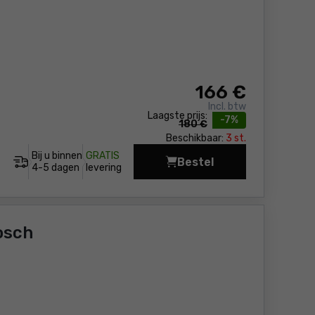
166
€
Incl. btw
Laagste prijs:
-7%
180 €
Beschikbaar:
3 st.
Bij u binnen
GRATIS
Bestel
Gras- en struikschar
4-5 dagen
levering
osch