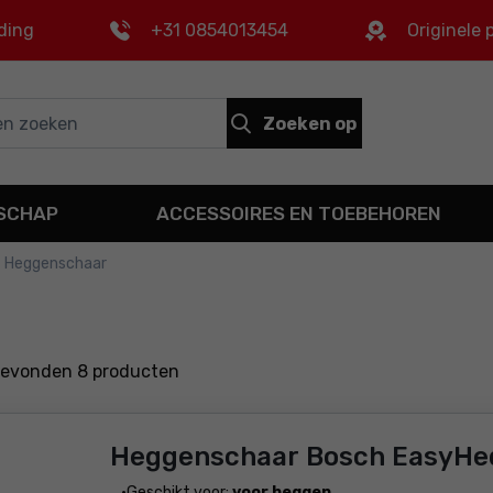
ding
+31 0854013454
Originele
Zoeken op
DSCHAP
ACCESSOIRES EN TOEBEHOREN
Heggenschaar
gevonden
8
producten
Heggenschaar Bosch EasyHe
Geschikt voor:
voor heggen