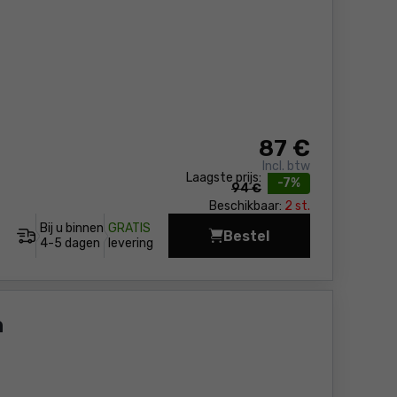
87
€
Incl. btw
Laagste prijs:
-7%
94 €
Beschikbaar:
2 st.
Bij u binnen
GRATIS
Bestel
Heggenschaar Bosch E
4-5 dagen
levering
h