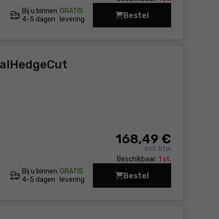
Bij u binnen
GRATIS
Bestel
Heggenschaar Bosch U
4-5 dagen
levering
salHedgeCut
168
,49 €
Incl. btw
Beschikbaar:
1 st.
Bij u binnen
GRATIS
Bestel
Heggenschaar Bosch U
4-5 dagen
levering