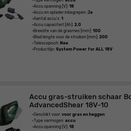
Type vermogen:
accu
Accu spanning [V]:
18
Accu en oplader inbegrepen:
Ja
Aantal accu's:
1
Accu capaciteit [Ah]:
2.0
Breedte van de grasmes [mm]:
100
Blad lengte voor de struiken [mm]:
200
Telescopisch:
Nee
Productlijn:
System Power for ALL 18V
Accu gras-struiken schaar B
AdvancedShear 18V-10
Geschikt voor:
voor gras en heggen
Type vermogen:
accu
Accu spanning [V]:
18