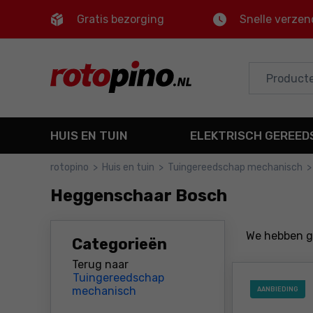
Gratis bezorging
Snelle verzen
Control
M
Hoofdmenu
Filters
HUIS EN TUIN
ELEKTRISCH GEREE
Producten
rotopino
>
Huis en tuin
>
Tuingereedschap mechanisch
>
Voettekst
Heggenschaar Bosch
Sitemap
We hebben 
Categorieën
Terug naar
Tuingereedschap
mechanisch
AANBIEDING