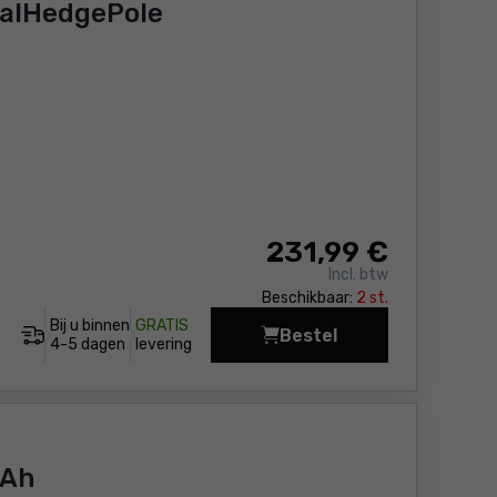
alHedgePole
231
,99 €
Incl. btw
Beschikbaar:
2 st.
Bij u binnen
GRATIS
Bestel
Heggenschaar Bosch U
4-5 dagen
levering
0Ah