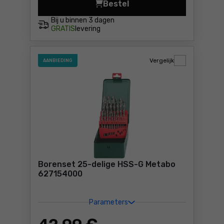
Bestel
Onderstel voor afkortzaag 
Bij u binnen
3 dagen
GRATIS
levering
Vergelijk
AANBIEDING
Borenset 25-delige HSS-G Metabo
627154000
Parameters