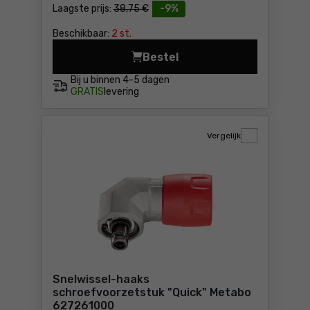
Laagste prijs:
38,75 €
-9%
Beschikbaar:
2 st.
Bestel
5 vliesfilterzakken - 25/30
Bij u binnen
4-5 dagen
GRATIS
levering
Vergelijk
Snelwissel-haaks
schroefvoorzetstuk "Quick" Metabo
627261000