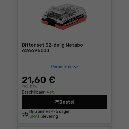
Bittenset 32-delig Metabo
626696000
Parameters
21
,60 €
Incl. btw
Beschikbaar:
4 st.
Bestel
Bittenset 32-delig Metabo 
Bij u binnen
4-5 dagen
GRATIS
levering