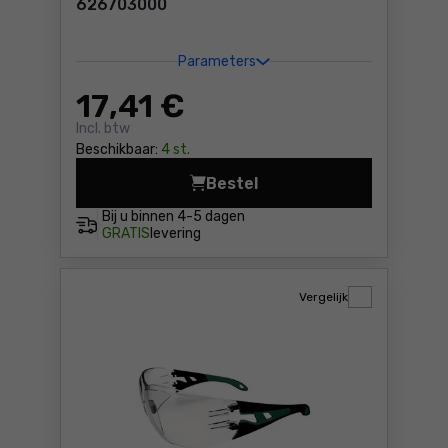
626703000
Parameters
17
,41 €
Incl. btw
Beschikbaar:
4 st.
Bestel
Bitbox "SP", 15-delig Metab
Bij u binnen
4-5 dagen
GRATIS
levering
Vergelijk