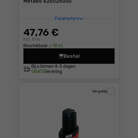
Metabo 625026000
Parameters
47
,76 €
Incl. btw
Beschikbaar:
> 10 st.
Bestel
Li-Power accu-pack 18 V - 
Bij u binnen
4-5 dagen
GRATIS
levering
Vergelijk