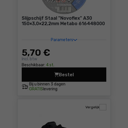
Slijpschijf Staal "Novoflex" A30
150×3,0×22,2mm Metabo 616448000
Parameters
5
,70 €
Incl. btw
Beschikbaar:
4 st.
Bestel
Slijpschijf Staal "Novofle
Bij u binnen
3 dagen
GRATIS
levering
Vergelijk