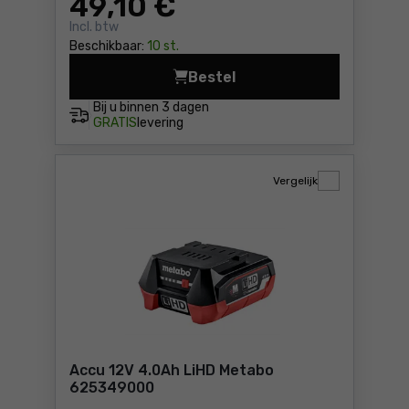
49
,10 €
Incl. btw
Beschikbaar:
10 st.
Bestel
Accu Li-Power 18V 4,0Ah M
Bij u binnen
3 dagen
GRATIS
levering
Vergelijk
Accu 12V 4.0Ah LiHD Metabo
625349000