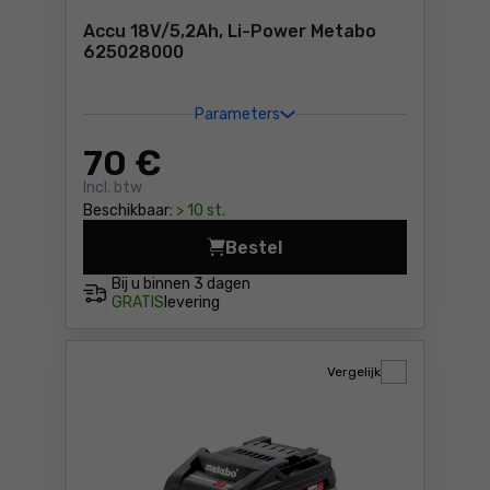
Accu 18V/5,2Ah, Li-Power Metabo
625028000
Parameters
70
€
Incl. btw
Beschikbaar:
> 10 st.
Bestel
Accu 18V/5,2Ah, Li-Power 
Bij u binnen
3 dagen
GRATIS
levering
Vergelijk