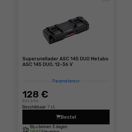
Supersnellader ASC 145 DUO Metabo
ASC 145 DUO, 12-36 V
Parameters
128
€
Incl. btw
Beschikbaar:
7 st.
Bestel
Supersnellader ASC 145 DUO
Bij u binnen
3 dagen
GRATIS
levering