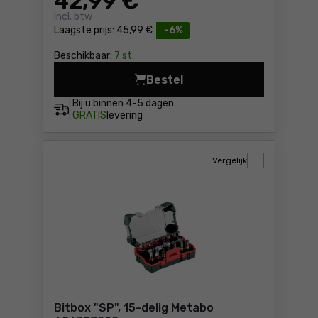
42
,99 €
Incl. btw
Laagste prijs:
45,99 €
-6%
Beschikbaar:
7 st.
Bestel
Borenset 25-delige HSS-G 
Bij u binnen
4-5 dagen
GRATIS
levering
Vergelijk
Bitbox "SP", 15-delig Metabo