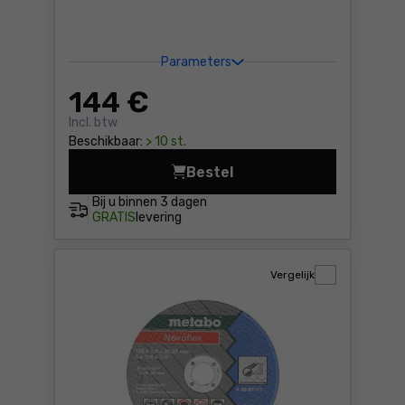
Parameters
144
€
Incl. btw
Beschikbaar:
> 10 st.
Bestel
Accu Metabo LiHD 18V 8,0Ah
Bij u binnen
3 dagen
GRATIS
levering
Vergelijk