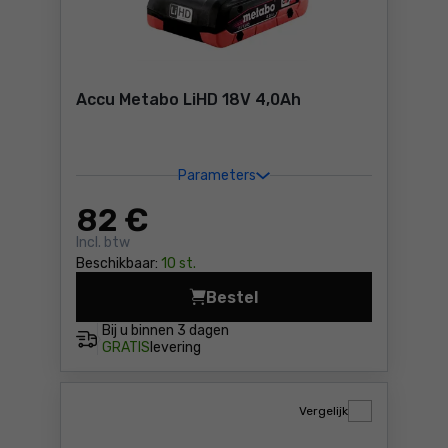
Accu Metabo LiHD 18V 4,0Ah
Parameters
82
€
Incl. btw
Beschikbaar:
10 st.
Bestel
Accu Metabo LiHD 18V 4,0Ah
Bij u binnen
3 dagen
GRATIS
levering
Vergelijk