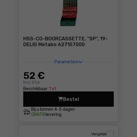
HSS-CO-BOORCASSETTE, "SP", 19-
DELIG Metabo 627157000
Parameters
52
€
Incl. btw
Beschikbaar:
1 st.
Bestel
HSS-CO-BOORCASSETTE, "SP"
Bij u binnen
4-5 dagen
GRATIS
levering
Vergelijk