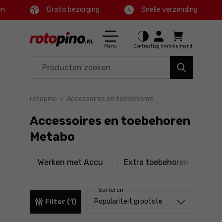
en
Gratis bezorging
Snelle verzending
Ctrl
M
Huis en tuin
Hoofdmenu
Menu
Contrast
Log in
Winkelmand
Elektrisch gereedschap
Filters
Accessoires en toebehoren
rotopino
>
Accessoires en toebehoren
Producten
Gereedschap
Accessoires en toebehoren
Voettekst
Aanbiedingen
Metabo
Sitemap
producten
product
Werken met Accu
Extra toebehoren
Sni
Sorteren
Sorteren uit
Populariteit grootste
Filter (1)