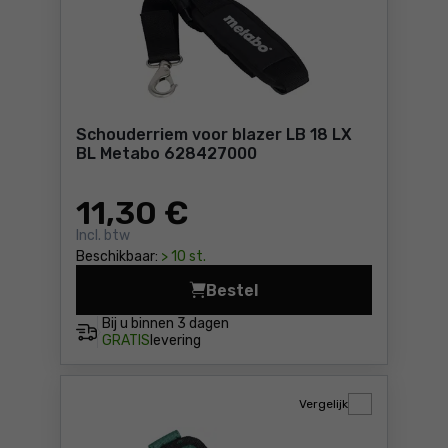
Schouderriem voor blazer LB 18 LX
BL Metabo 628427000
11
,30 €
Incl. btw
Beschikbaar:
> 10 st.
Bestel
Schouderriem voor blazer L
Bij u binnen
3 dagen
GRATIS
levering
Vergelijk