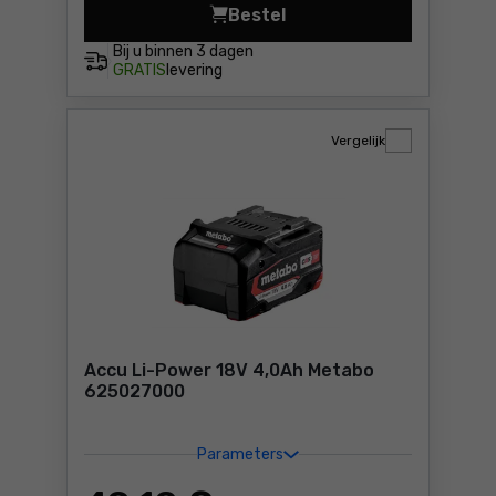
Bestel
Onderstel voor TS 254 M Me
Bij u binnen
3 dagen
GRATIS
levering
Vergelijk
Accu Li-Power 18V 4,0Ah Metabo
625027000
Parameters