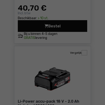
40
,70 €
Incl. btw
Beschikbaar:
> 10 st.
Bestel
Snelwissel-haaks schroefv
Bij u binnen
4-5 dagen
GRATIS
levering
Vergelijk
Li-Power accu-pack 18 V - 2.0 Ah