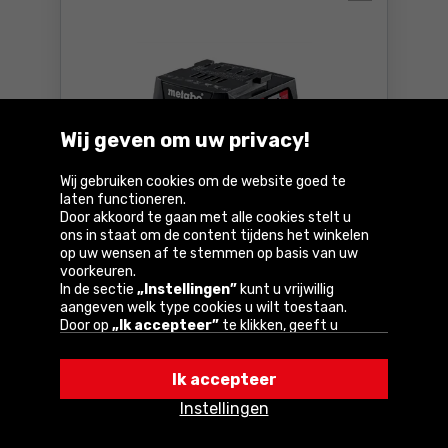
Wij geven om uw privacy!
Wij gebruiken cookies om de website goed te
Accu 12V 2.0Ah Li-Power Metabo
laten functioneren.
625406000
Door akkoord te gaan met alle cookies stelt u
ons in staat om de content tijdens het winkelen
op uw wensen af te stemmen op basis van uw
voorkeuren.
Parameters
In de sectie
„Instellingen”
kunt u vrijwillig
aangeven welk type cookies u wilt toestaan.
54
€
Door op
„Ik accepteer”
te klikken, geeft u
Incl. btw
toestemming voor het gebruik van cookies
volgens de instellingen van uw browser.
Beschikbaar:
2 st.
Ik accepteer
U kunt uw keuze te allen tijde wijzigen door op
Bestel
„Instellingen”
in het cookiebeleid te klikken.
Accu 12V 2.0Ah Li-Power M
Instellingen
Een van onze partners is Google.
Lees meer over
Bij u binnen
4-5 dagen
hoe Google uw persoonlijke gegevens verwerkt.
GRATIS
levering