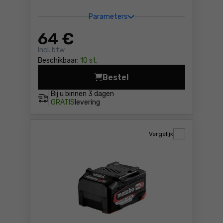
Parameters
64
€
Incl. btw
Beschikbaar:
10 st.
Bestel
Accu 12V 4.0Ah LiHD Me
Bij u binnen
3 dagen
GRATIS
levering
Vergelijk