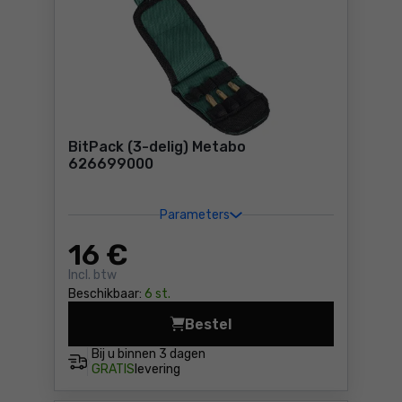
BitPack (3-delig) Metabo
626699000
Parameters
16
€
Incl. btw
Beschikbaar:
6 st.
Bestel
BitPack (3-delig) Metabo 6
Bij u binnen
3 dagen
GRATIS
levering