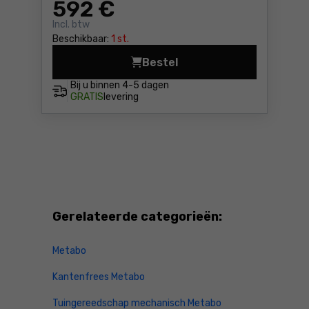
592
€
Incl. btw
Beschikbaar:
1 st.
Bestel
Slagmoersleutel Metabo CAS
Bij u binnen
4-5 dagen
GRATIS
levering
Gerelateerde categorieën:
Metabo
Kantenfrees Metabo
Tuingereedschap mechanisch Metabo