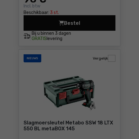
Incl. btw
Beschikbaar:
3 st.
Bestel
Slagmoersleutel Metabo DS
Bij u binnen
3 dagen
GRATIS
levering
Vergelijk
NIEUWS
Slagmoersleutel Metabo SSW 18 LTX
550 BL metaBOX 145