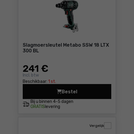
Slagmoersleutel Metabo SSW 18 LTX
300 BL
241
€
Incl. btw
Beschikbaar:
1 st.
Bestel
Slagmoersleutel Metabo SSW
Bij u binnen
4-5 dagen
GRATIS
levering
Vergelijk