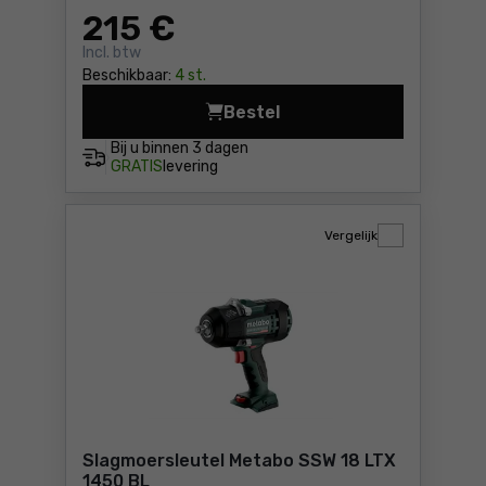
215
€
Incl. btw
Beschikbaar:
4 st.
Bestel
Slagmoersleutel Metabo SSW
Bij u binnen
3 dagen
GRATIS
levering
Vergelijk
Slagmoersleutel Metabo SSW 18 LTX
1450 BL