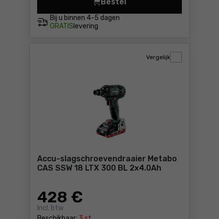
Bestel
Slagmoersleutel Metabo SSW
Bij u binnen
4-5 dagen
GRATIS
levering
Vergelijk
Accu-slagschroevendraaier Metabo
CAS SSW 18 LTX 300 BL 2x4.0Ah
428
€
Incl. btw
Beschikbaar:
3 st.