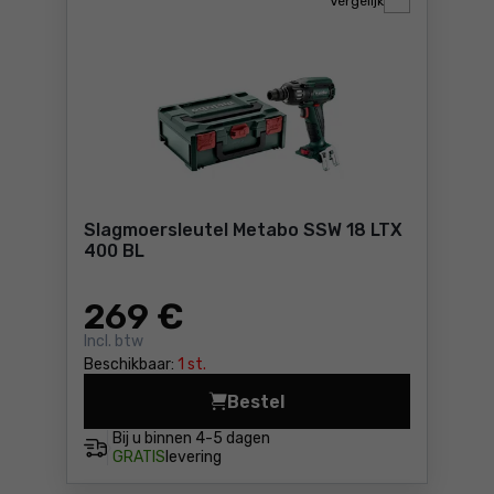
Vergelijk
Slagmoersleutel Metabo SSW 18 LTX
400 BL
269
€
Incl. btw
Beschikbaar:
1 st.
Bestel
Slagmoersleutel Metabo SSW
Bij u binnen
4-5 dagen
GRATIS
levering