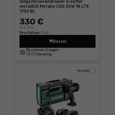
Slagschroevendraaier in koffer
metaBOX Metabo CAS SSW 18 LTX
1750 BL
330
€
Incl. btw
Beschikbaar:
5 st.
Bestel
Slagschroevendraaier in ko
Bij u binnen
3 dagen
GRATIS
levering
Vergelijk