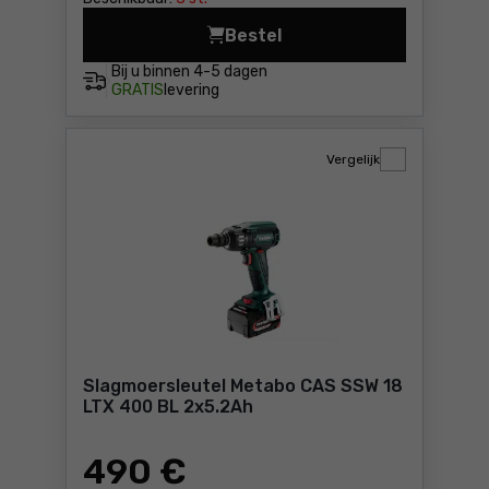
Bestel
Accu-slagschroevendraaier
Bij u binnen
4-5 dagen
GRATIS
levering
Vergelijk
Slagmoersleutel Metabo CAS SSW 18
LTX 400 BL 2x5.2Ah
490
€