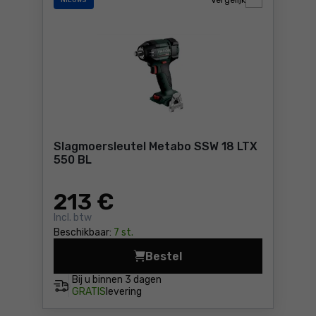
Vergelijk
NIEUWS
Slagmoersleutel Metabo SSW 18 LTX
550 BL
213
€
Incl. btw
Beschikbaar:
7 st.
Bestel
Slagmoersleutel Metabo SSW
Bij u binnen
3 dagen
GRATIS
levering