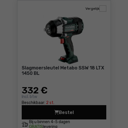
Vergelijk
Slagmoersleutel Metabo SSW 18 LTX
1450 BL
332
€
Incl. btw
Beschikbaar:
2 st.
Bestel
Slagmoersleutel Metabo SSW
Bij u binnen
4-5 dagen
GRATIS
levering