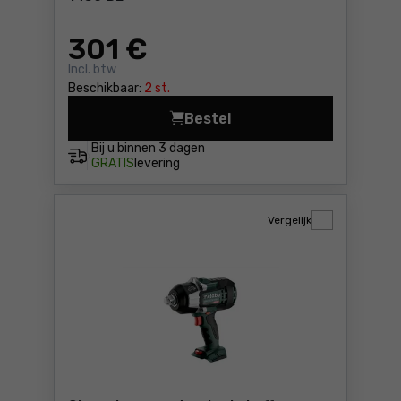
301
€
Incl. btw
Beschikbaar:
2 st.
Bestel
Slagmoersleutel Metabo SSW
Bij u binnen
3 dagen
GRATIS
levering
Vergelijk