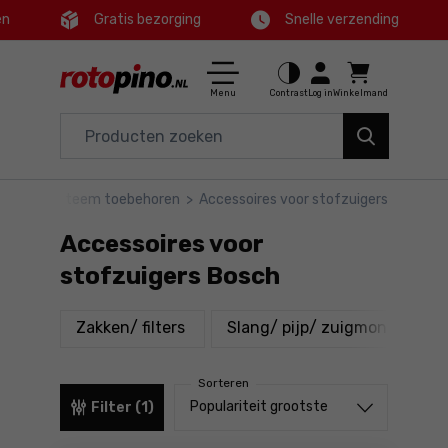
en
Gratis bezorging
Snelle verzending
Ctrl
M
Huis en tuin
Hoofdmenu
Menu
Contrast
Log in
Winkelmand
Elektrisch gereedschap
Filters
Accessoires en toebehoren
oren
>
Systeem toebehoren
>
Accessoires voor stofzuigers
Producten
Gereedschap
Accessoires voor
Voettekst
Aanbiedingen
stofzuigers Bosch
Sitemap
producten
produ
Zakken/ filters
Slang/ pijp/ zuigmond
Sorteren
Sorteren uit
Populariteit grootste
Filter (1)