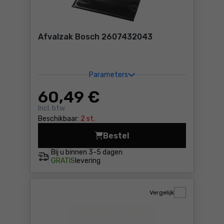
Afvalzak Bosch 2607432043
Parameters
60
,49 €
Incl. btw
Beschikbaar:
2 st.
Bestel
Afvalzak Bosch 2607432043
Bij u binnen
3-5 dagen
GRATIS
levering
Vergelijk