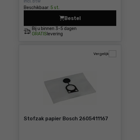
Incl. btw
Beschikbaar:
5 st.
Bestel
Zuigerborstel Bosch 160939
Bij u binnen
3-5 dagen
GRATIS
levering
Vergelijk
Stofzak papier Bosch 2605411167