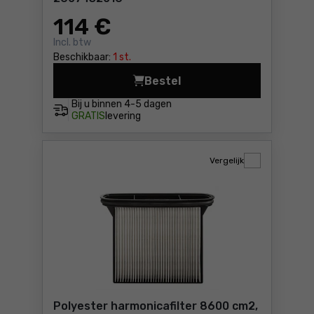
114
€
Incl. btw
Beschikbaar:
1 st.
Bestel
Cellulose-harmonicafilter 
Bij u binnen
4-5 dagen
GRATIS
levering
Vergelijk
Polyester harmonicafilter 8600 cm2,