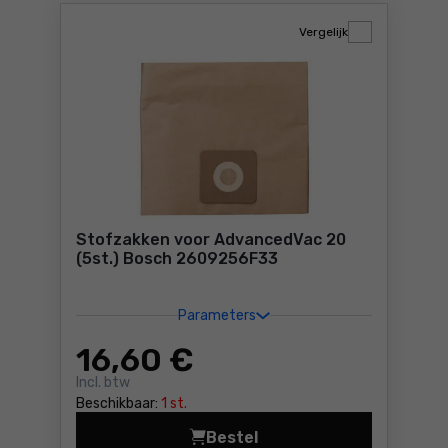
Vergelijk
Stofzakken voor AdvancedVac 20
(5st.) Bosch 2609256F33
Parameters
16
,60 €
Incl. btw
Beschikbaar:
1 st.
Bestel
Stofzakken voor AdvancedV