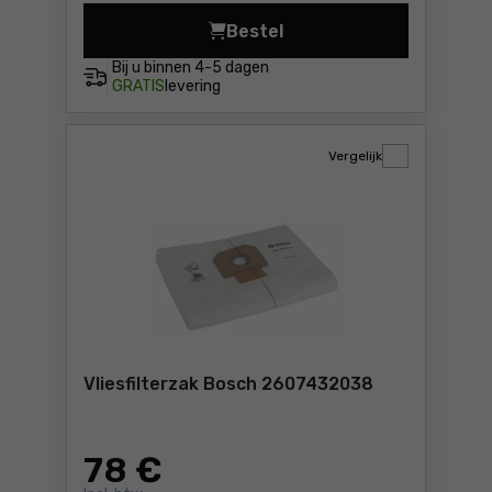
Bestel
Papieren stofzak Bosch 260
Bij u binnen
4-5 dagen
GRATIS
levering
Vergelijk
Vliesfilterzak Bosch 2607432038
78
€