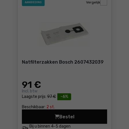
Vergelijk
AANBIEDING
Natfilterzakken Bosch 2607432039
91
€
Incl. btw
Laagste prijs:
97 €
-6%
Beschikbaar:
2 st.
Bestel
Natfilterzakken Bosch 2607
Bij u binnen
4-5 dagen