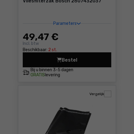
Vliesfilterzak Bosch 2607432037
Parameters
49
,47 €
Incl. btw
Beschikbaar:
2 st.
Bestel
Vliesfilterzak Bosch 26074
Bij u binnen
3-5 dagen
GRATIS
levering
Vergelijk