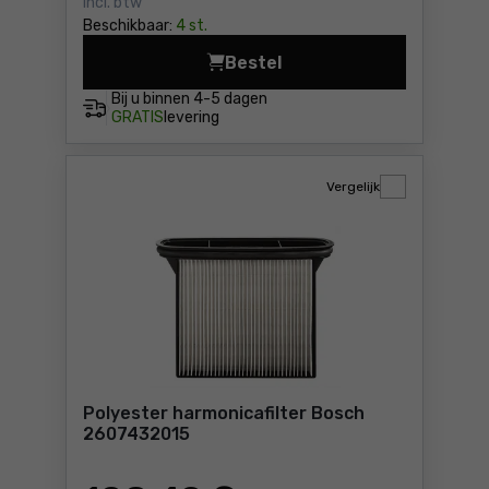
Incl. btw
Beschikbaar:
4 st.
Bestel
Vliesfilterzak Bosch 26074
Bij u binnen
4-5 dagen
GRATIS
levering
Vergelijk
Polyester harmonicafilter Bosch
2607432015