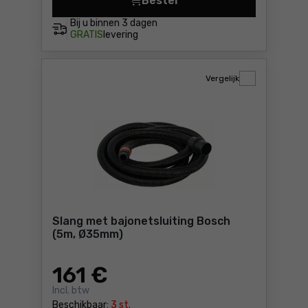
Bestel
Stofzak voor de GAS 15 L e
Bij u binnen
3 dagen
GRATIS
levering
Vergelijk
Slang met bajonetsluiting Bosch
(5m, Ø35mm)
161
€
Incl. btw
Beschikbaar:
3 st.