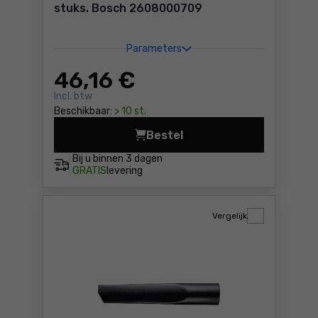
stuks. Bosch 2608000709
Parameters
46
,16 €
Incl. btw
Beschikbaar:
> 10 st.
Bestel
Vlies stofzak voor GAS 12-2
Bij u binnen
3 dagen
GRATIS
levering
Vergelijk