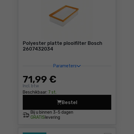
Polyester platte plooifilter Bosch
2607432034
Parameters
71
,99 €
Incl. btw
Beschikbaar:
7 st.
Bestel
Polyester platte plooifilte
Bij u binnen
3-5 dagen
GRATIS
levering