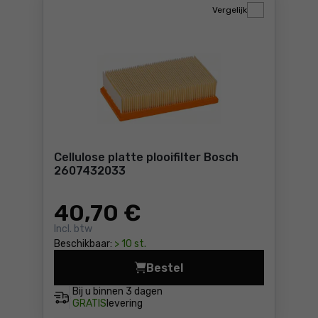
Vergelijk
Cellulose platte plooifilter Bosch
2607432033
40
,70 €
Incl. btw
Beschikbaar:
> 10 st.
Bestel
Cellulose platte plooifilte
Bij u binnen
3 dagen
GRATIS
levering