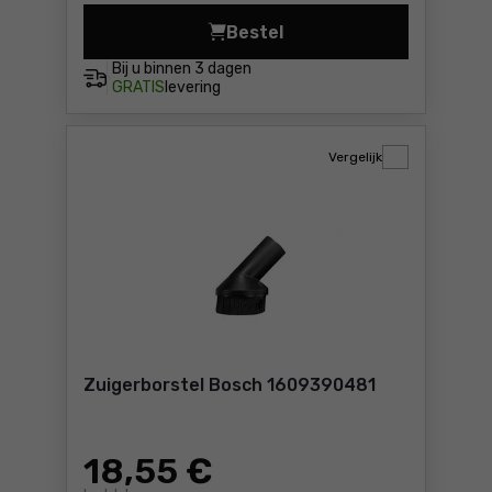
Bestel
Slang met bajonetsluiting B
Bij u binnen
3 dagen
GRATIS
levering
Vergelijk
Zuigerborstel Bosch 1609390481
18
,55 €