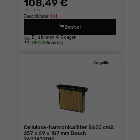
108
,49 €
Incl. btw
Beschikbaar:
1 st.
Bestel
Polyester harmonicafilter 
Bij u binnen
4-5 dagen
GRATIS
levering
Vergelijk
Cellulose-harmonicafilter 8600 cm2,
257 x 69 x 187 mm Bosch
2607432016