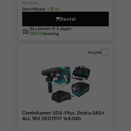
Incl. btw
Beschikbaar:
> 10 st.
Bestel
Hamer boor Dedra DED7836 
Bij u binnen
3-5 dagen
GRATIS
levering
Vergelijk
Combihamer SDS-Plus. Dedra SAS+
ALL 18V DED7017 1x4,0Ah