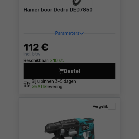
Hamer boor Dedra DED7850
Parameters
112
€
Incl. btw
Beschikbaar:
> 10 st.
Bestel
Hamer boor Dedra DED7850 
Bij u binnen
3-5 dagen
GRATIS
levering
Vergelijk