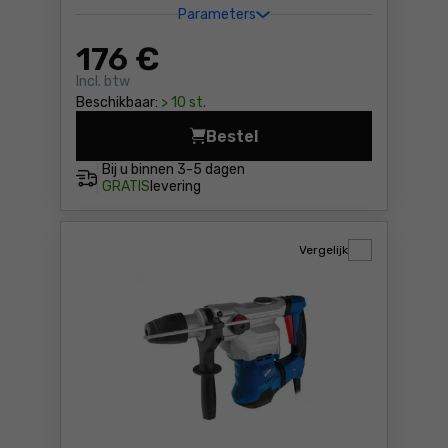
Parameters
176
€
Incl. btw
Beschikbaar:
> 10 st.
Bestel
Combihamer SDS-Plus. Dedr
Bij u binnen
3-5 dagen
GRATIS
levering
Vergelijk