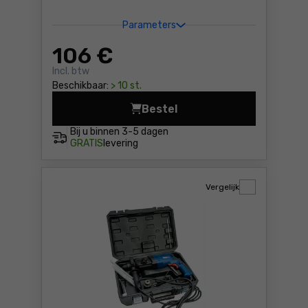
Parameters
106
€
Incl. btw
Beschikbaar:
> 10 st.
Bestel
Hamer boor Dedra DED7839 
Bij u binnen
3-5 dagen
GRATIS
levering
Vergelijk