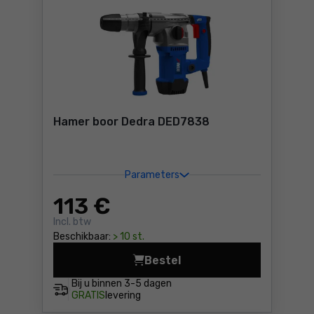
Hamer boor Dedra DED7838
Parameters
113
€
Incl. btw
Beschikbaar:
> 10 st.
Bestel
Hamer boor Dedra DED7838 
Bij u binnen
3-5 dagen
GRATIS
levering