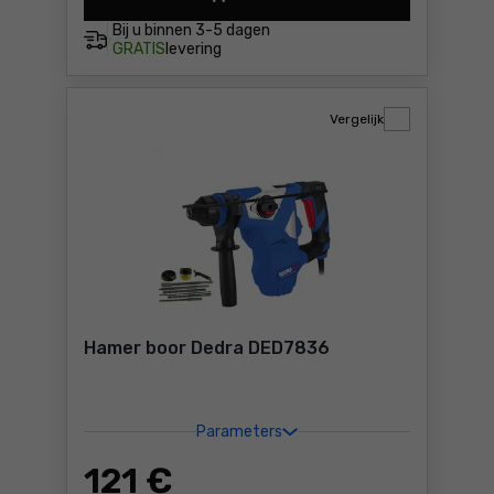
Hamer boor Dedra DED7852Q
Bij u binnen
3-5 dagen
GRATIS
levering
Vergelijk
Hamer boor Dedra DED7836
Parameters
121
€