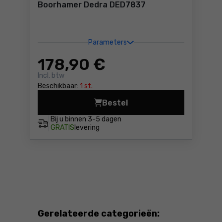
Boorhamer Dedra DED7837
Parameters
178
,90 €
Incl. btw
Beschikbaar:
1 st.
Bestel
Boorhamer Dedra DED7837 P
Bij u binnen
3-5 dagen
GRATIS
levering
Gerelateerde categorieën: