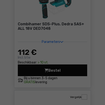
Combihamer SDS-Plus. Dedra SAS+
ALL 18V DED7048
Parameters
112
€
Incl. btw
Beschikbaar:
> 10 st.
Bestel
Combihamer SDS-Plus. Dedr
Bij u binnen
3-5 dagen
GRATIS
levering
Vergelijk