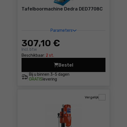
Tafelboormachine Dedra DED7708C
Parameters
307
,10 €
Incl. btw
Beschikbaar:
2 st.
Bestel
Tafelboormachine Dedra DE
Bij u binnen
3-5 dagen
GRATIS
levering
Vergelijk