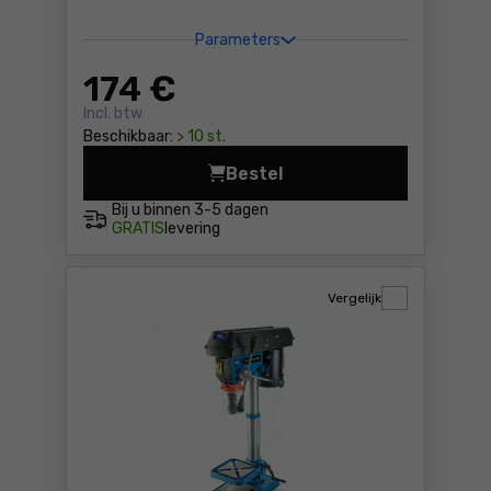
Parameters
174
€
Incl. btw
Beschikbaar:
> 10 st.
Bestel
Tafelboormachine Dedra DE
Bij u binnen
3-5 dagen
GRATIS
levering
Vergelijk